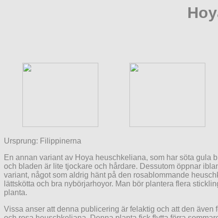
H
oy
Ursprung: Filippinerna
En annan variant av Hoya heuschkeliana, som har söta gula b
och bladen är lite tjockare och hårdare. Dessutom öppnar ib
variant, något som aldrig hänt på den rosablommande heusch
lättskötta och bra nybörjarhoyor. Man bör plantera flera sticklinga
planta.
Vissa anser att denna publicering är felaktig och att den även 
och rosa heuschkeliana. Denna planta fick flytta förra sommar