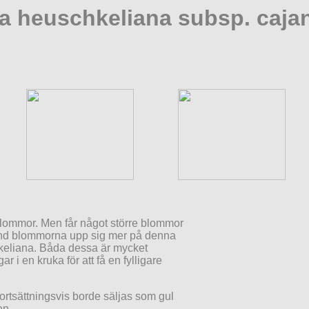
a heuschkeliana subs
p. caja
lommor. Men får något större blommor
land blommorna upp sig mer på denna
keliana. Båda dessa är mycket
r i en kruka för att få en fylligare
fortsättningsvis borde säljas som gul
en.