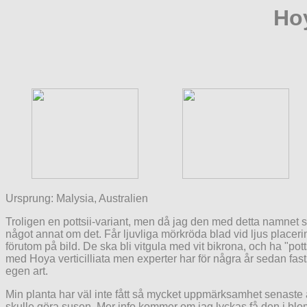
Hoy
Ursprung: Malysia, Australien
Troligen en pottsii-variant, men då jag den med detta namnet så
något annat om det. Får ljuvliga mörkröda blad vid ljus placerin
förutom på bild. De ska bli vitgula med vit bikrona, och ha "po
med Hoya verticilliata men experter har för några år sedan fasts
egen art.
Min planta har väl inte fått så mycket uppmärksamhet senaste å
skulle göra susen. Mer info kommer om jag lyckas få den i blom