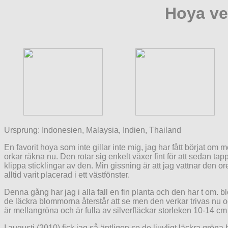
Hoya ve
Ursprung: Indonesien, Malaysia, Indien, Thailand
En favorit hoya som inte gillar inte mig, jag har fått börjat om
orkar räkna nu. Den rotar sig enkelt växer fint för att sedan t
klippa sticklingar av den. Min gissning är att jag vattnar den or
alltid varit placerad i ett västfönster.
Denna gång har jag i alla fall en fin planta och den har t om. b
de läckra blommorna återstår att se men den verkar trivas nu oc
är mellangröna och är fulla av silverfläckar storleken 10-14 c
I augusti (2010) fick jag så äntligen se de ljuvligt läckra grö